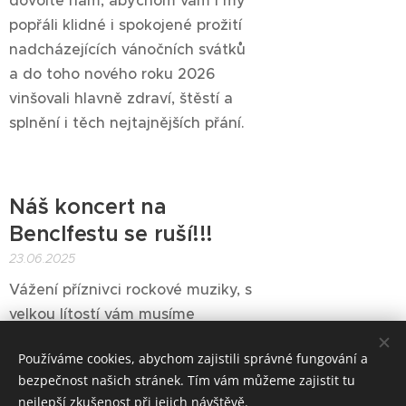
dovolte nám, abychom vám i my
popřáli klidné i spokojené prožití
nadcházejících vánočních svátků
a do toho nového roku 2026
vinšovali hlavně zdraví, štěstí a
splnění i těch nejtajnějších přání.
Náš koncert na
Benclfestu se ruší!!!
23.06.2025
Vážení příznivci rockové muziky, s
velkou lítostí vám musíme
oznámit zrušení našeho koncertu
Používáme cookies, abychom zajistili správné fungování a
na Benclfestu ze zdravotních
bezpečnost našich stránek. Tím vám můžeme zajistit tu
důvodů. Velice nás to mrzí, ale
nejlepší zkušenost při jejich návštěvě.