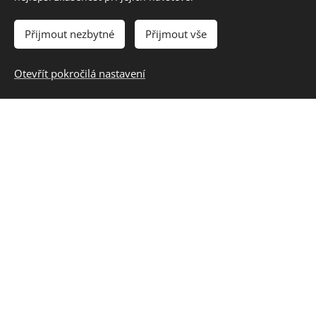
vzniklá situace nám neumožňuje
toto vystoupení odehrát. Užijte si
Přijmout nezbytné
Přijmout vše
tak koncerty dalších skvělých
účinkujících a na nějakém z
Otevřít pokročilá nastavení
příštích koncertů se už snad
uvidíme. Fajeru a hudbě zdar!
KONCERTY
31.10.2026
8.
07.11.2026
Fajer v
hardrocková
bazaru
sešlost