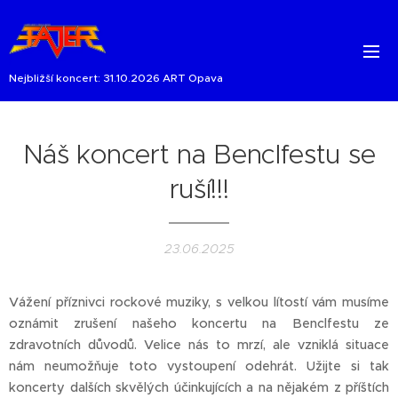
Nejbližší koncert: 31.10.2026 ART Opava
Náš koncert na Benclfestu se
ruší!!!
23.06.2025
Vážení příznivci rockové muziky, s velkou lítostí vám musíme
oznámit zrušení našeho koncertu na Benclfestu ze
zdravotních důvodů. Velice nás to mrzí, ale vzniklá situace
nám neumožňuje toto vystoupení odehrát. Užijte si tak
koncerty dalších skvělých účinkujících a na nějakém z příštích