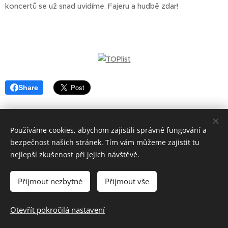
koncertů se už snad uvidíme. Fajeru a hudbě zdar!
Share
Používáme cookies, abychom zajistili správné fungování a
bezpečnost našich stránek. Tím vám můžeme zajistit tu
nejlepší zkušenost při jejich návštěvě.
Přijmout nezbytné
Přijmout vše
© 2017 - 2026 Fajer
Otevřít pokročilá nastavení
Vytvořeno službou
Webnode
Cookies