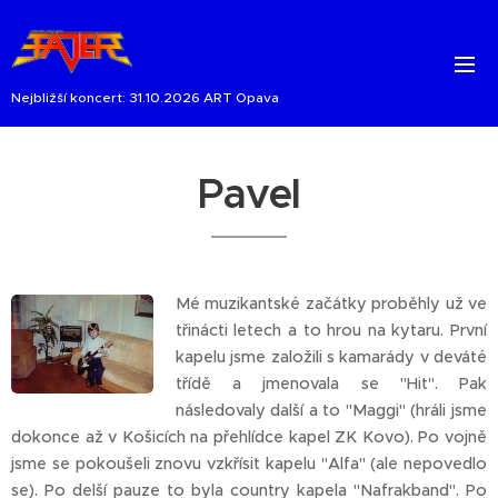
Nejbližší koncert: 31.10.2026 ART Opava
Pavel
Mé muzikantské začátky proběhly už ve
třinácti letech a to hrou na kytaru. První
kapelu jsme založili s kamarády v deváté
třídě a jmenovala se "Hit". Pak
následovaly další a to "Maggi" (hráli jsme
dokonce až v Košicích na přehlídce kapel ZK Kovo). Po vojně
jsme se pokoušeli znovu vzkřísit kapelu "Alfa" (ale nepovedlo
se). Po delší pauze to byla country kapela "Nafrakband". Po