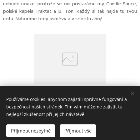
nebude nouze, protože se oni postaráme my, Candle Sauce,
polská kapela Traktat a B. Ton. Každý si tak najde tu svou
notu. Nahoďme tedy úsměvy a v sobotu ahoj!
Používáme cookies, abychom zajistili správné fungování a
bezpečnost našich stránek. Tím vám můžeme zajistit tu
Share
nejlepší zkušenost při jejich návštěvě.
Přijmout nezbytné
Přijmout vše