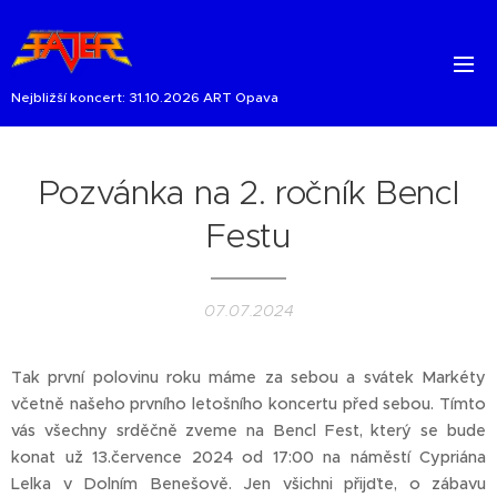
Nejbližší koncert: 31.10.2026 ART Opava
Pozvánka na 2. ročník Bencl
Festu
07.07.2024
Tak první polovinu roku máme za sebou a svátek Markéty
včetně našeho prvního letošního koncertu před sebou. Tímto
vás všechny srděčně zveme na Bencl Fest, který se bude
konat už 13.července 2024 od 17:00 na náměstí Cypriána
Lelka v Dolním Benešově. Jen všichni přijďte, o zábavu