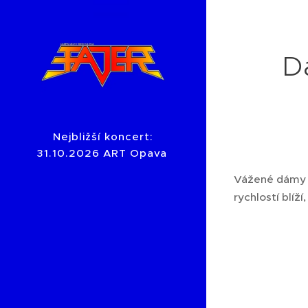
Da
Nejbližší koncert:
31.10.2026 ART Opava
Vážené dámy a
rychlostí blíží