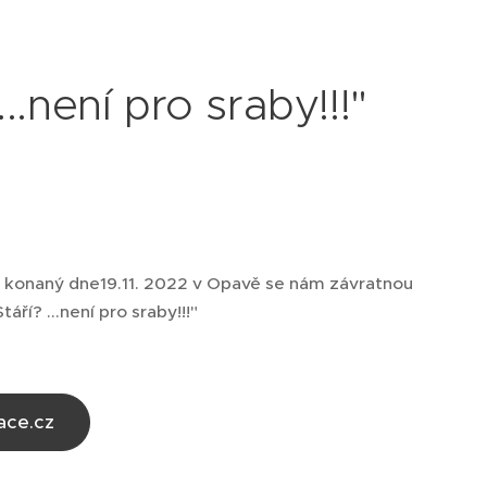
..není pro sraby!!!"
T konaný dne19.11. 2022 v Opavě se nám závratnou
áří? ...není pro sraby!!!"
ace.cz