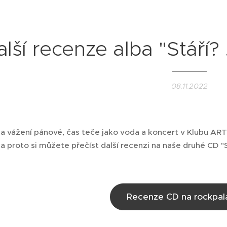
lší recenze alba "Stáří? .
08.11.2022
 vážení pánové, čas teče jako voda a koncert v Klubu AR
, a proto si můžete přečíst další recenzi na naše druhé CD "St
Recenze CD na rockpal